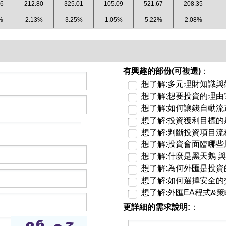
96
212.80
325.01
105.09
521.67
208.35
%
2.13%
3.25%
1.05%
5.22%
2.08%
有興趣的部份(可複選)
：
想了解:多元理財知識與
想了解:想要投資的理由
想了解:如何讓錢自動流
想了解:投資獲利目標的
想了解:判斷投資項目流
想了解:投資會面臨哪些
想了解:什麼是黑天鵝 與
想了解:為何外匯是投資
想了解:如何選擇安全的
想了解:外匯EA程式&策
更詳細的需求說明:
：