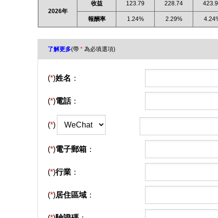
收益
123.79
228.74
423.
2026年
報酬率
1.24%
2.29%
4.24
了解更多
(帶
*
為必填選項)
(
*
)
姓名
：
(
*
)
電話
：
(
*
)
(
*
)
電子郵箱
：
(
*
)
行業
：
(
*
)
居住區域
：
(
*
)
驗證碼
：