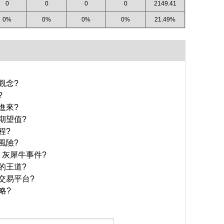
0
0
0
0
2149.41
0%
0%
0%
0%
21.49%
觀念?
?
進來?
期望值?
程?
風險?
 灰犀牛事件?
的王道?
交易平台?
略?