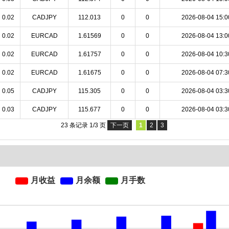
0.02
CADJPY
112.013
0
0
2026-08-04 15:0
0.02
EURCAD
1.61569
0
0
2026-08-04 13:0
0.02
EURCAD
1.61757
0
0
2026-08-04 10:3
0.02
EURCAD
1.61675
0
0
2026-08-04 07:3
0.05
CADJPY
115.305
0
0
2026-08-04 03:3
0.03
CADJPY
115.677
0
0
2026-08-04 03:3
23 条记录 1/3 页
下一页
1
2
3