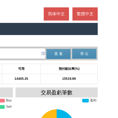
简体中文
繁體中文
可用
預付款比率(%)
14405.35
15519.99
交易盈虧筆數