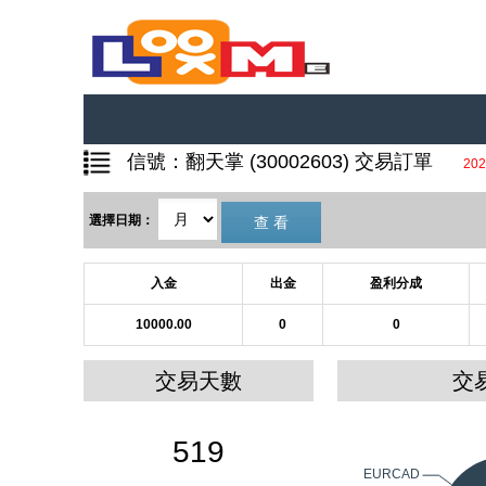
信號：翻天掌 (30002603) 交易訂單
202
選擇日期：
入金
出金
盈利分成
10000.00
0
0
交易天數
交
519