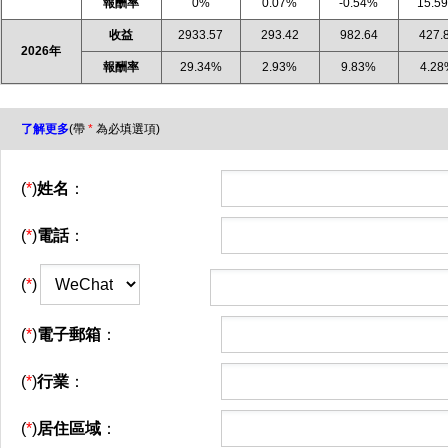
報酬率
0%
0.07%
-0.54%
15.5
收益
2933.57
293.42
982.64
427.
2026年
報酬率
29.34%
2.93%
9.83%
4.2
了解更多
(帶
*
為必填選項)
(
*
)
姓名
：
(
*
)
電話
：
(
*
)
(
*
)
電子郵箱
：
(
*
)
行業
：
(
*
)
居住區域
：