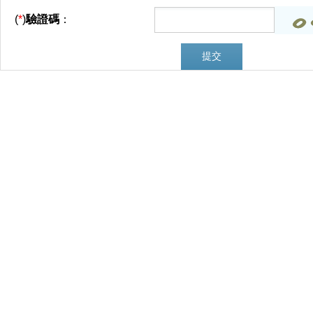
(
*
)
驗證碼
：