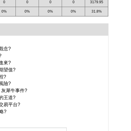
0
0
0
0
3179.95
0%
0%
0%
0%
31.8%
觀念?
?
進來?
期望值?
程?
風險?
 灰犀牛事件?
的王道?
交易平台?
略?