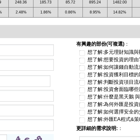
9
248.36
185.73
85.72
895.24
1482.00
%
2.48%
1.86%
0.86%
8.95%
14.82%
有興趣的部份(可複選)
：
想了解:多元理財知識與
想了解:想要投資的理由
想了解:如何讓錢自動流
想了解:投資獲利目標的
想了解:判斷投資項目流
想了解:投資會面臨哪些
想了解:什麼是黑天鵝 與
想了解:為何外匯是投資
想了解:如何選擇安全的
想了解:外匯EA程式&策
更詳細的需求說明:
：