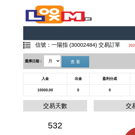
信號：一陽指 (30002484) 交易訂單
202
選擇日期：
入金
出金
盈利分成
10000.00
0
0
交易天數
交
532