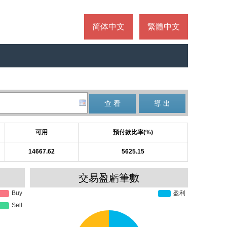
简体中文
繁體中文
可用
預付款比率(%)
14667.62
5625.15
交易盈虧筆數