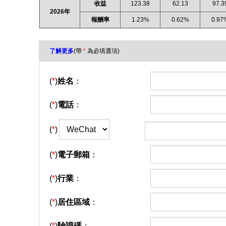
收益
123.38
62.13
97.3
2026年
報酬率
1.23%
0.62%
0.97
了解更多
(帶
*
為必填選項)
(
*
)
姓名
：
(
*
)
電話
：
(
*
)
(
*
)
電子郵箱
：
(
*
)
行業
：
(
*
)
居住區域
：
(
*
)
驗證碼
：