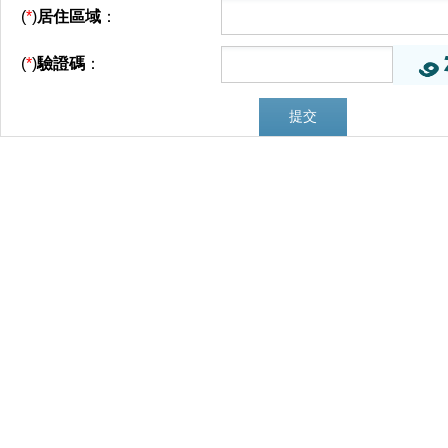
(
*
)
居住區域
：
(
*
)
驗證碼
：