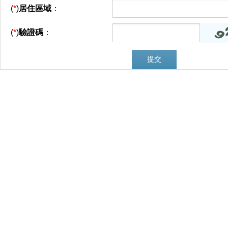
(
*
)
居住區域
：
(
*
)
驗證碼
：